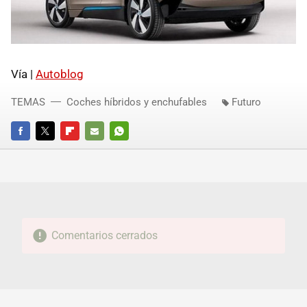
Vía |
Autoblog
TEMAS
Coches híbridos y enchufables
Futuro
FACEBOOK
TWITTER
FLIPBOARD
E-
WHATSAPP
MAIL
Comentarios cerrados