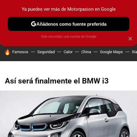
Ya puedes ver más de Motorpasion en Google
PRUEBAS
COCHES ELÉCTRICOS
OBSERVATORIO
F1
Añádenos como fuente preferida
Solo necesitas una cuenta de Google
×
HOY SE HABLA DE
Famosos
Seguridad
Calor
China
Google Maps
Xi
Así será finalmente el BMW i3