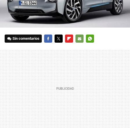
Sin comentarios
FACEBOOK
TWITTER
FLIPBOARD
E-
WHATSAPP
MAIL