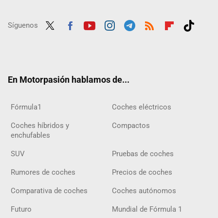
Síguenos
Twit
Fac
Yout
Inst
Tele
RSS
Flip
Tikt
ter
ebo
ube
agra
gra
boar
ok
ok
m
m
d
En Motorpasión hablamos de...
Fórmula1
Coches eléctricos
Coches híbridos y
Compactos
enchufables
SUV
Pruebas de coches
Rumores de coches
Precios de coches
Comparativa de coches
Coches autónomos
Futuro
Mundial de Fórmula 1