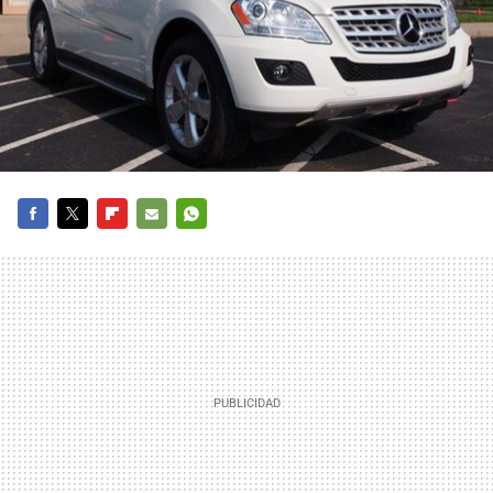
FACEBOOK
TWITTER
FLIPBOARD
E-
WHATSAPP
MAIL