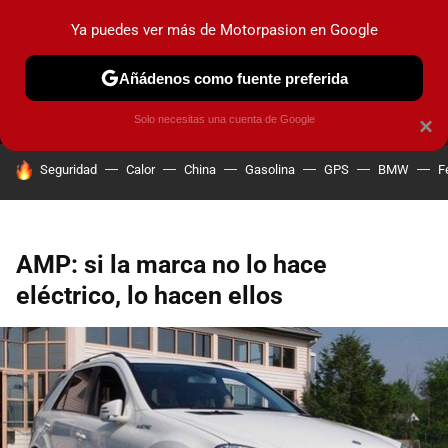
Ya puedes ver más de Motorpasion en Google
MENÚ
NUEVO
Añádenos como fuente preferida
PRUEBAS
COCHES ELÉCTRICOS
OBSERVATORIO
F1
Solo necesitas una cuenta de Google
×
HOY SE HABLA DE
Seguridad
Calor
China
Gasolina
GPS
BMW
F
AMP: si la marca no lo hace
eléctrico, lo hacen ellos