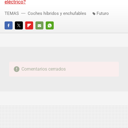
eléctrico?
TEMAS
Coches híbridos y enchufables
Futuro
FACEBOOK
TWITTER
FLIPBOARD
E-
WHATSAPP
MAIL
Comentarios cerrados