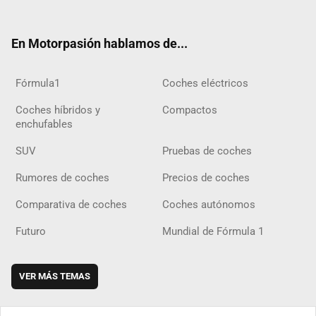
ter
ebo
ube
agra
gra
boar
ok
ok
m
m
d
En Motorpasión hablamos de...
Fórmula1
Coches eléctricos
Coches híbridos y
Compactos
enchufables
SUV
Pruebas de coches
Rumores de coches
Precios de coches
Comparativa de coches
Coches autónomos
Futuro
Mundial de Fórmula 1
VER MÁS TEMAS