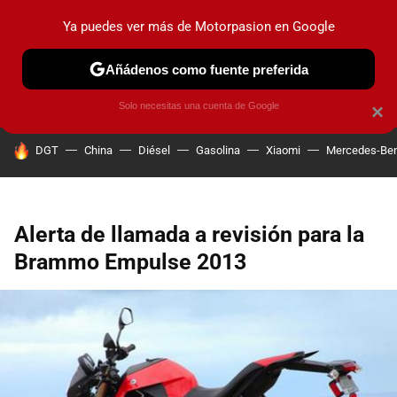
Ya puedes ver más de Motorpasion en Google
PRUEBAS
COCHES ELÉCTRICOS
OBSERVATORIO
F1
Añádenos como fuente preferida
Solo necesitas una cuenta de Google
×
HOY SE HABLA DE
DGT
China
Diésel
Gasolina
Xiaomi
Mercedes-Be
Alerta de llamada a revisión para la
Brammo Empulse 2013