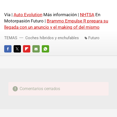
Vía |
Auto Evolution
Más información |
NHTSA
En
Motorpasión Futuro |
Brammo Empulse R prepara su
llegada con un anuncio y el making of del mismo
TEMAS
Coches híbridos y enchufables
Futuro
FACEBOOK
TWITTER
FLIPBOARD
E-
WHATSAPP
MAIL
Comentarios cerrados