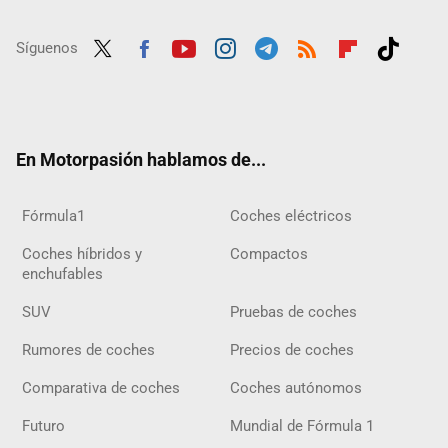
Síguenos
Twit
Fac
Yout
Inst
Tele
RSS
Flip
Tikt
ter
ebo
ube
agra
gra
boar
ok
ok
m
m
d
En Motorpasión hablamos de...
Fórmula1
Coches eléctricos
Coches híbridos y
Compactos
enchufables
SUV
Pruebas de coches
Rumores de coches
Precios de coches
Comparativa de coches
Coches autónomos
Futuro
Mundial de Fórmula 1