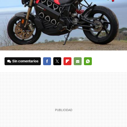
Sin comentarios
FACEBOOK
TWITTER
FLIPBOARD
E-
WHATSAPP
MAIL