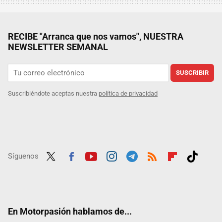
RECIBE "Arranca que nos vamos", NUESTRA
NEWSLETTER SEMANAL
SUSCRIBIR
Suscribiéndote aceptas nuestra
política de privacidad
Síguenos
Twit
Fac
Yout
Inst
Tele
RSS
Flip
Tikt
ter
ebo
ube
agra
gra
boar
ok
ok
m
m
d
En Motorpasión hablamos de...