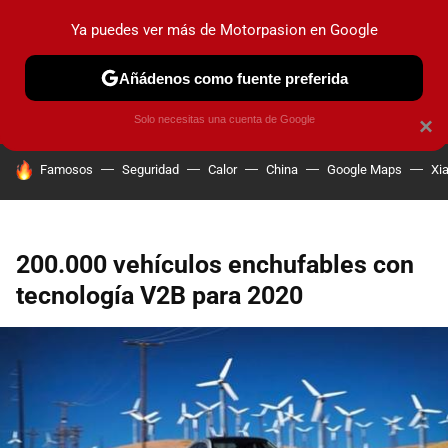
Ya puedes ver más de Motorpasion en Google
PRUEBAS
COCHES ELÉCTRICOS
OBSERVATORIO
F1
Añádenos como fuente preferida
Solo necesitas una cuenta de Google
×
HOY SE HABLA DE
Famosos
Seguridad
Calor
China
Google Maps
Xi
200.000 vehículos enchufables con
tecnología V2B para 2020