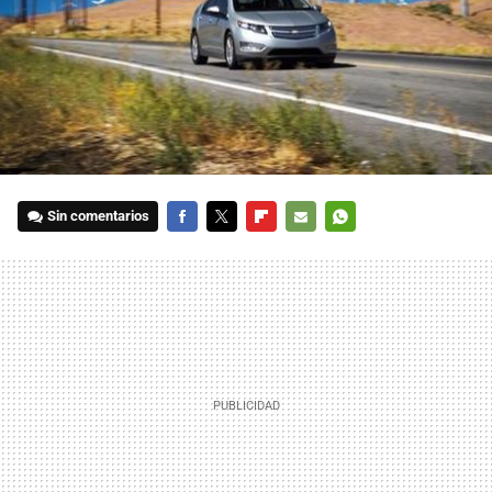
Sin comentarios
FACEBOOK
TWITTER
FLIPBOARD
E-
WHATSAPP
MAIL