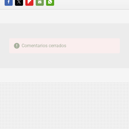
FACEBOOK
TWITTER
FLIPBOARD
E-
WHATSAPP
MAIL
Comentarios cerrados