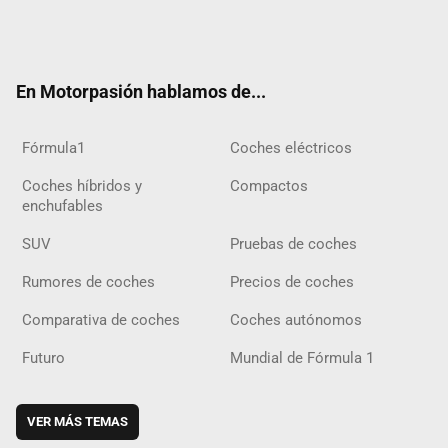
Twit
Fac
Yout
Inst
Tele
RSS
Flip
Tikt
ter
ebo
ube
agra
gra
boar
ok
ok
m
m
d
En Motorpasión hablamos de...
Fórmula1
Coches eléctricos
Coches híbridos y
Compactos
enchufables
SUV
Pruebas de coches
Rumores de coches
Precios de coches
Comparativa de coches
Coches autónomos
Futuro
Mundial de Fórmula 1
VER MÁS TEMAS