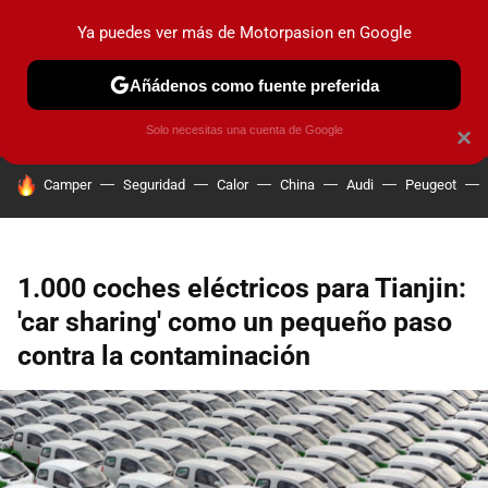
Ya puedes ver más de Motorpasion en Google
PRUEBAS
COCHES ELÉCTRICOS
OBSERVATORIO
F1
Añádenos como fuente preferida
Solo necesitas una cuenta de Google
×
HOY SE HABLA DE
Camper
Seguridad
Calor
China
Audi
Peugeot
1.000 coches eléctricos para Tianjin:
'car sharing' como un pequeño paso
contra la contaminación