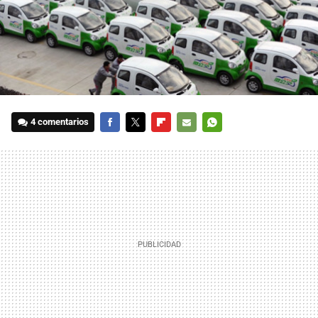
4 comentarios
FACEBOOK
TWITTER
FLIPBOARD
E-
WHATSAPP
MAIL