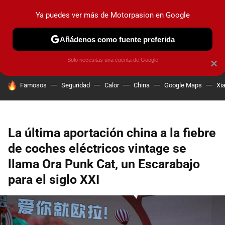
Ya puedes ver más de Motorpasion en Google
PRUEBAS
COCHES ELÉCTRICOS
OBSERVATORIO
F1
Añádenos como fuente preferida
Solo necesitas una cuenta de Google
×
HOY SE HABLA DE
Famosos
Seguridad
Calor
China
Google Maps
Xi
La última aportación china a la fiebre
de coches eléctricos vintage se
llama Ora Punk Cat, un Escarabajo
para el siglo XXI