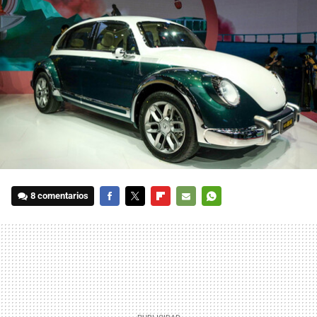
8 comentarios
FACEBOOK
TWITTER
FLIPBOARD
E-
WHATSAPP
MAIL