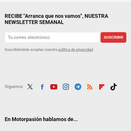
RECIBE "Arranca que nos vamos", NUESTRA
NEWSLETTER SEMANAL
SUSCRIBIR
Suscribiéndote aceptas nuestra
política de privacidad
Síguenos
Twit
Fac
Yout
Inst
Tele
RSS
Flip
Tikt
ter
ebo
ube
agra
gra
boar
ok
ok
m
m
d
En Motorpasión hablamos de...