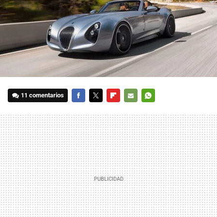
11 comentarios
FACEBOOK
TWITTER
FLIPBOARD
E-
WHATSAPP
MAIL