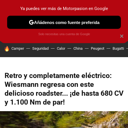
Ya puedes ver más de Motorpasion en Google
PRUEBAS
COCHES ELÉCTRICOS
OBSERVATORIO
F1
Añádenos como fuente preferida
Solo necesitas una cuenta de Google
×
HOY SE HABLA DE
Camper
Seguridad
Calor
China
Peugeot
Bugatti
Retro y completamente eléctrico:
Wiesmann regresa con este
delicioso roadster... ¡de hasta 680 CV
y 1.100 Nm de par!