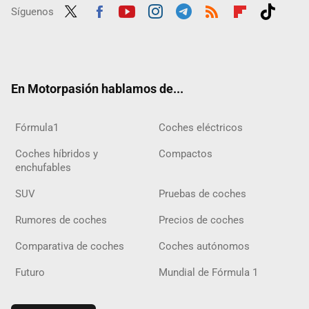
Síguenos
Twit
Fac
Yout
Inst
Tele
RSS
Flip
Tikt
ter
ebo
ube
agra
gra
boar
ok
ok
m
m
d
En Motorpasión hablamos de...
Fórmula1
Coches eléctricos
Coches híbridos y
Compactos
enchufables
SUV
Pruebas de coches
Rumores de coches
Precios de coches
Comparativa de coches
Coches autónomos
Futuro
Mundial de Fórmula 1