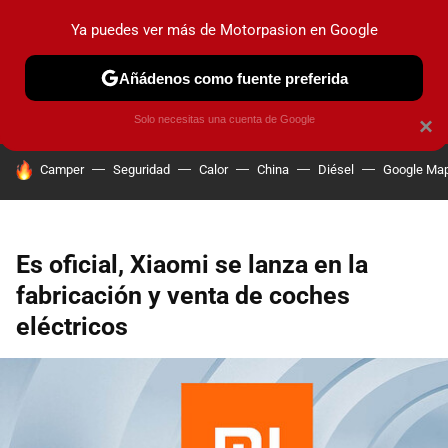
Ya puedes ver más de Motorpasion en Google
PRUEBAS
COCHES ELÉCTRICOS
OBSERVATORIO
F1
Añádenos como fuente preferida
Solo necesitas una cuenta de Google
×
HOY SE HABLA DE
Camper
Seguridad
Calor
China
Diésel
Google Ma
Es oficial, Xiaomi se lanza en la
fabricación y venta de coches
eléctricos