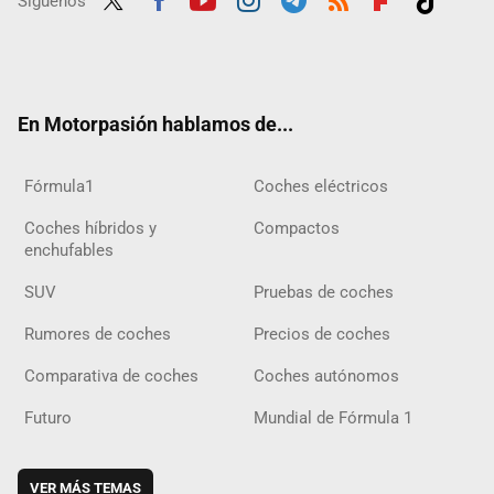
Síguenos
Twit
Fac
Yout
Inst
Tele
RSS
Flip
Tikt
ter
ebo
ube
agra
gra
boar
ok
ok
m
m
d
En Motorpasión hablamos de...
Fórmula1
Coches eléctricos
Coches híbridos y
Compactos
enchufables
SUV
Pruebas de coches
Rumores de coches
Precios de coches
Comparativa de coches
Coches autónomos
Futuro
Mundial de Fórmula 1
VER MÁS TEMAS