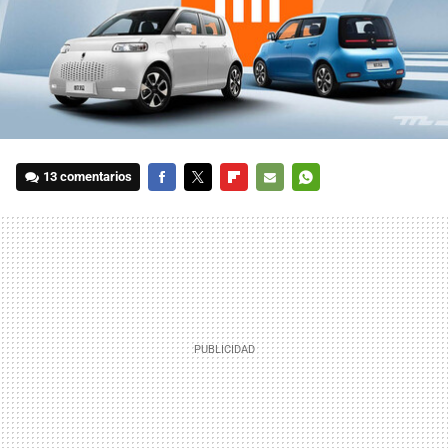
13 comentarios
FACEBOOK
TWITTER
FLIPBOARD
E-
WHATSAPP
MAIL