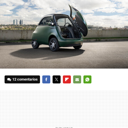
12 comentarios
FACEBOOK
TWITTER
FLIPBOARD
E-
WHATSAPP
MAIL