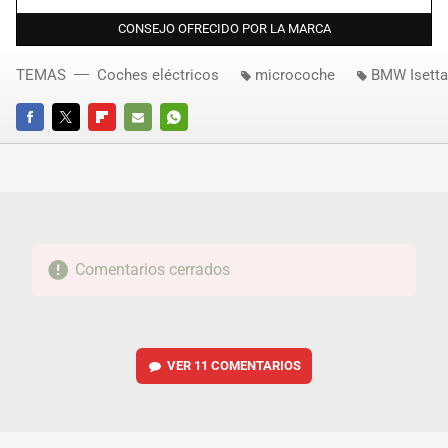
CONSEJO OFRECIDO POR LA MARCA
TEMAS
Coches eléctricos
microcoche
BMW Isetta
FACEBOOK
TWITTER
FLIPBOARD
E-
WHATSAPP
MAIL
Comentarios cerrados
VER
11 COMENTARIOS