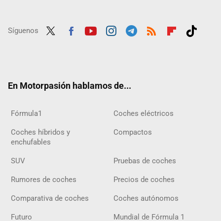
Síguenos
Twit
Fac
Yout
Inst
Tele
RSS
Flip
Tikt
ter
ebo
ube
agra
gra
boar
ok
ok
m
m
d
En Motorpasión hablamos de...
Fórmula1
Coches eléctricos
Coches híbridos y
Compactos
enchufables
SUV
Pruebas de coches
Rumores de coches
Precios de coches
Comparativa de coches
Coches autónomos
Futuro
Mundial de Fórmula 1