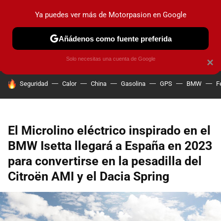
Ya puedes ver más de Motorpasion en Google
PRUEBAS
COCHES ELÉCTRICOS
OBSERVATORIO
F1
Añádenos como fuente preferida
Solo necesitas una cuenta de Google
×
HOY SE HABLA DE
Seguridad
Calor
China
Gasolina
GPS
BMW
F
El Microlino eléctrico inspirado en el
BMW Isetta llegará a España en 2023
para convertirse en la pesadilla del
Citroën AMI y el Dacia Spring