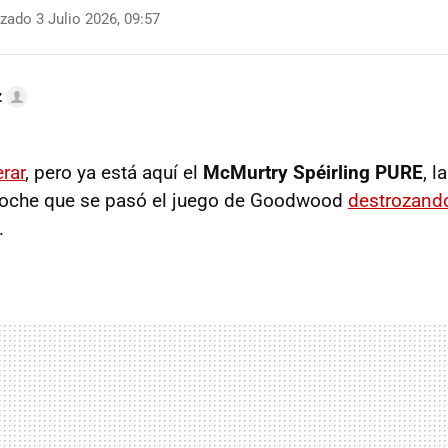
zado 3 Julio 2026, 09:57
z
rar
, pero ya está aquí el
McMurtry Spéirling PURE
, l
coche que se pasó el juego de Goodwood
destrozando
.