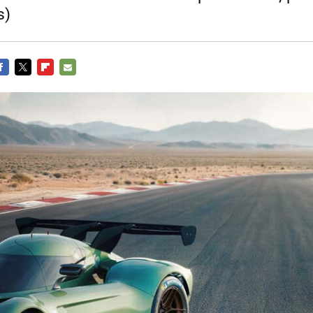
s)
ACEBOOK
TWITTER
FLIPBOARD
E-
MAIL