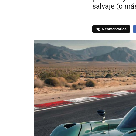
salvaje (o má
5 comentarios
F