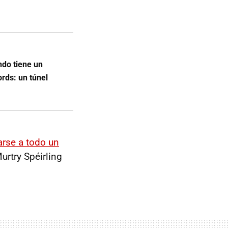
ndo tiene un
rds: un túnel
rse a todo un
urtry Spéirling