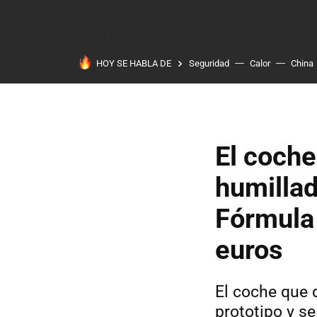
HOY SE HABLA DE
Seguridad
Calor
China
El coche
humillad
Fórmula 
euros
El coche que 
prototipo y s