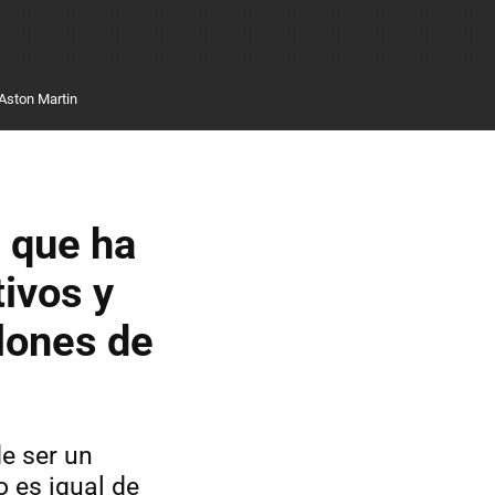
Aston Martin
s que ha
ivos y
llones de
e ser un
o es igual de