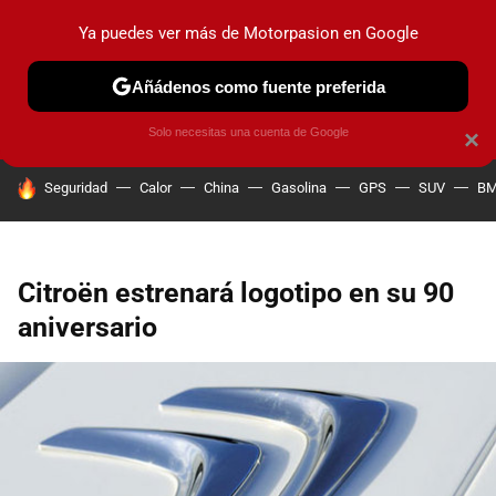
Ya puedes ver más de Motorpasion en Google
PRUEBAS
COCHES ELÉCTRICOS
OBSERVATORIO
F1
Añádenos como fuente preferida
Solo necesitas una cuenta de Google
×
HOY SE HABLA DE
Seguridad
Calor
China
Gasolina
GPS
SUV
B
Citroën estrenará logotipo en su 90
aniversario