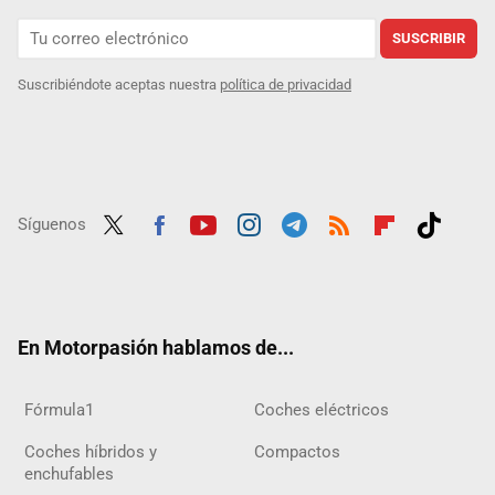
SUSCRIBIR
Suscribiéndote aceptas nuestra
política de privacidad
Síguenos
Twit
Fac
Yout
Inst
Tele
RSS
Flip
Tikt
ter
ebo
ube
agra
gra
boar
ok
ok
m
m
d
En Motorpasión hablamos de...
Fórmula1
Coches eléctricos
Coches híbridos y
Compactos
enchufables