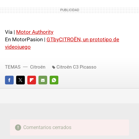
Vía |
Motor Authority
En MotorPasion |
GTbyCITROËN, un prototipo de
videojuego
TEMAS
Citroën
Citroën C3 Picasso
FACEBOOK
TWITTER
FLIPBOARD
E-
WHATSAPP
MAIL
Comentarios cerrados