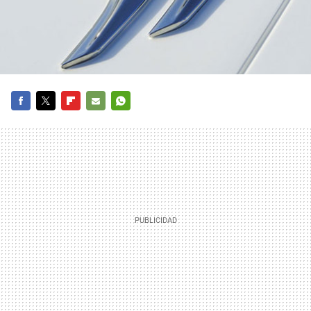
FACEBOOK
TWITTER
FLIPBOARD
E-
WHATSAPP
MAIL