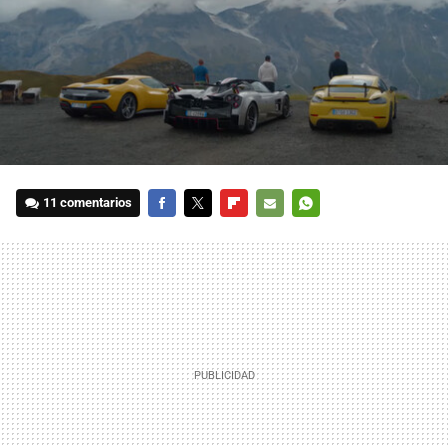
11 comentarios
FACEBOOK
TWITTER
FLIPBOARD
E-
WHATSAPP
MAIL