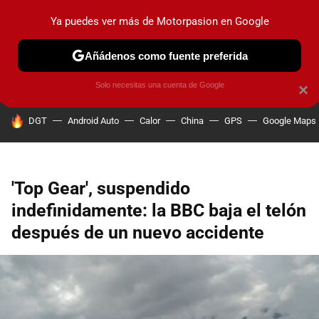
Ya puedes ver más de Motorpasion en Google
PRUEBAS
COCHES ELÉCTRICOS
OBSERVATORIO
F1
Añádenos como fuente preferida
Solo necesitas una cuenta de Google
×
HOY SE HABLA DE
DGT
Android Auto
Calor
China
GPS
Google Maps
'Top Gear', suspendido
indefinidamente: la BBC baja el telón
después de un nuevo accidente