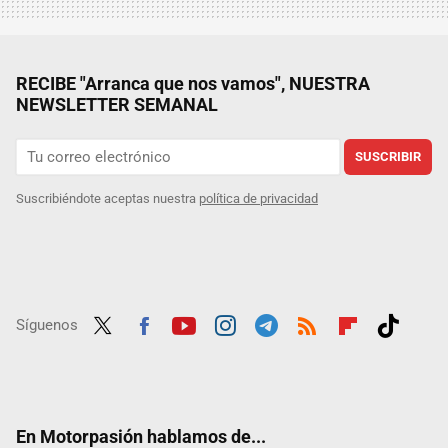
RECIBE "Arranca que nos vamos", NUESTRA
NEWSLETTER SEMANAL
SUSCRIBIR
Suscribiéndote aceptas nuestra
política de privacidad
Síguenos
Twit
Fac
Yout
Inst
Tele
RSS
Flip
Tikt
ter
ebo
ube
agra
gra
boar
ok
ok
m
m
d
En Motorpasión hablamos de...