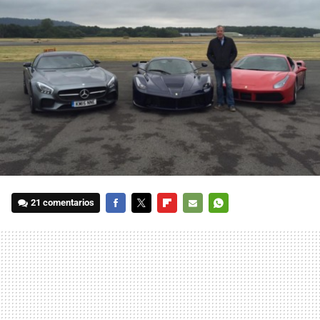
21 comentarios
FACEBOOK
TWITTER
FLIPBOARD
E-
WHATSAPP
MAIL