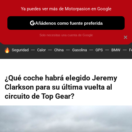
Ya puedes ver más de Motorpasion en Google
PRUEBAS
COCHES ELÉCTRICOS
OBSERVATORIO
F1
Añádenos como fuente preferida
Solo necesitas una cuenta de Google
×
HOY SE HABLA DE
Seguridad
Calor
China
Gasolina
GPS
BMW
F
¿Qué coche habrá elegido Jeremy
Clarkson para su última vuelta al
circuito de Top Gear?