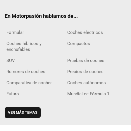
ter
ebo
ube
agra
gra
boar
ok
ok
m
m
d
En Motorpasión hablamos de...
Fórmula1
Coches eléctricos
Coches híbridos y
Compactos
enchufables
SUV
Pruebas de coches
Rumores de coches
Precios de coches
Comparativa de coches
Coches autónomos
Futuro
Mundial de Fórmula 1
VER MÁS TEMAS