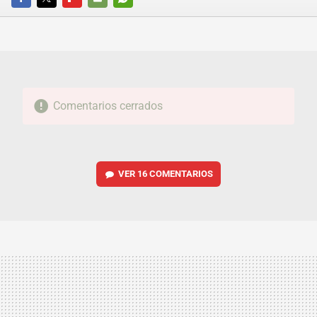
FACEBOOK
TWITTER
FLIPBOARD
E-
WHATSAPP
MAIL
Comentarios cerrados
VER
16 COMENTARIOS