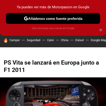
Ya puedes ver más de Motorpasion en Google
PRUEBAS
COCHES ELÉCTRICOS
OBSERVATORIO
F1
Añádenos como fuente preferida
Solo necesitas una cuenta de Google
×
HOY SE HABLA DE
Camper
Seguridad
Calor
China
Diésel
Google Ma
PS Vita se lanzará en Europa junto a
F1 2011