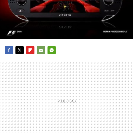
FACEBOOK
TWITTER
FLIPBOARD
E-
WHATSAPP
MAIL