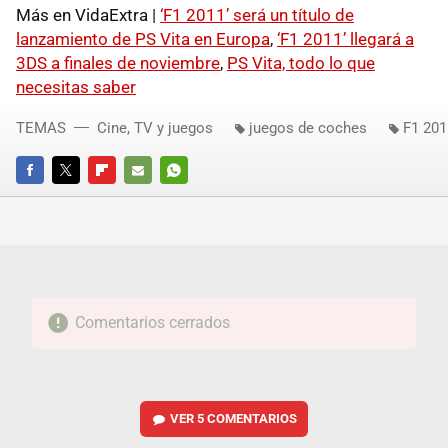
Más en VidaExtra |
‘F1 2011’ será un título de
lanzamiento de PS Vita en Europa
,
‘F1 2011’ llegará a
3DS a finales de noviembre
,
PS Vita, todo lo que
necesitas saber
TEMAS
Cine, TV y juegos
juegos de coches
F1 201
FACEBOOK
TWITTER
FLIPBOARD
E-
WHATSAPP
MAIL
Comentarios cerrados
VER
5 COMENTARIOS