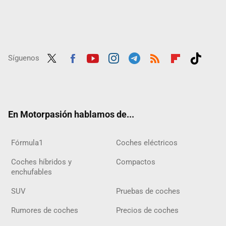
Síguenos
Twit
Fac
Yout
Inst
Tele
RSS
Flip
Tikt
ter
ebo
ube
agra
gra
boar
ok
ok
m
m
d
En Motorpasión hablamos de...
Fórmula1
Coches eléctricos
Coches híbridos y
Compactos
enchufables
SUV
Pruebas de coches
Rumores de coches
Precios de coches