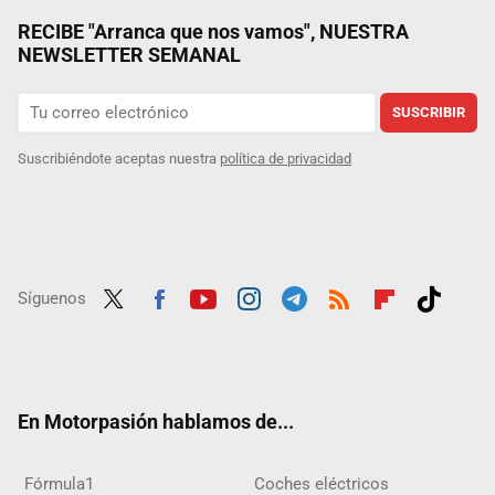
RECIBE "Arranca que nos vamos", NUESTRA
NEWSLETTER SEMANAL
SUSCRIBIR
Suscribiéndote aceptas nuestra
política de privacidad
Síguenos
Twit
Fac
Yout
Inst
Tele
RSS
Flip
Tikt
ter
ebo
ube
agra
gra
boar
ok
ok
m
m
d
En Motorpasión hablamos de...
Fórmula1
Coches eléctricos