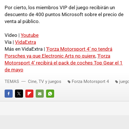
Por cierto, los miembros
VIP
del juego recibirán un
descuento de 400 puntos Microsoft sobre el precio de
venta al público.
Vídeo |
Youtube
Vía |
VidaExtra
Más en VidaExtra |
‘Forza Motorsport 4’ no tendrá
Porsches ya que Electronic Arts no quiere
,
‘Forza
Motorsport 4’ recibirá el pack de coches Top Gear el 1
de mayo
TEMAS
Cine, TV y juegos
Forza Motorsport 4
jueg
FACEBOOK
TWITTER
FLIPBOARD
E-
WHATSAPP
MAIL