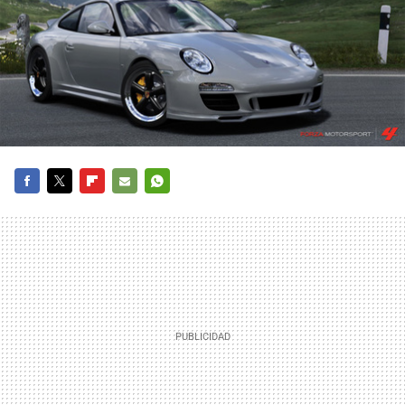
FACEBOOK
TWITTER
FLIPBOARD
E-
WHATSAPP
MAIL