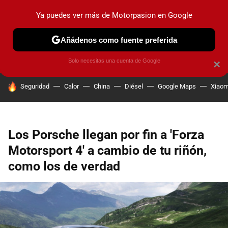
Ya puedes ver más de Motorpasion en Google
PRUEBAS
COCHES ELÉCTRICOS
OBSERVATORIO
F1
Añádenos como fuente preferida
Solo necesitas una cuenta de Google
×
HOY SE HABLA DE
Seguridad
Calor
China
Diésel
Google Maps
Xiaom
Los Porsche llegan por fin a 'Forza
Motorsport 4' a cambio de tu riñón,
como los de verdad