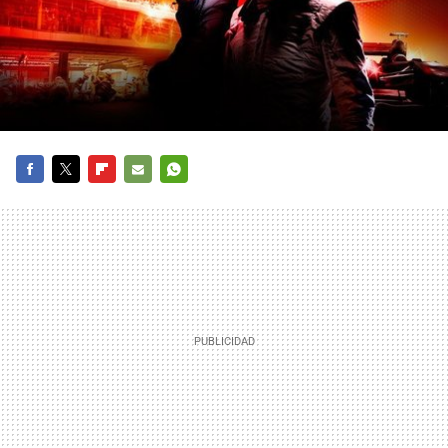
FACEBOOK
TWITTER
FLIPBOARD
E-
WHATSAPP
MAIL