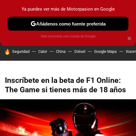
Ya puedes ver más de Motorpasion en Google
MENÚ
NUEVO
Añádenos como fuente preferida
PRUEBAS
COCHES ELÉCTRICOS
OBSERVATORIO
F1
Solo necesitas una cuenta de Google
×
HOY SE HABLA DE
Seguridad
Calor
China
Diésel
Google Maps
Xiaom
Inscríbete en la beta de F1 Online:
The Game si tienes más de 18 años