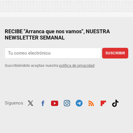
RECIBE "Arranca que nos vamos", NUESTRA
NEWSLETTER SEMANAL
SUSCRIBIR
Suscribiéndote aceptas nuestra
política de privacidad
Síguenos
Twit
Fac
Yout
Inst
Tele
RSS
Flip
Tikt
ter
ebo
ube
agra
gra
boar
ok
ok
m
m
d