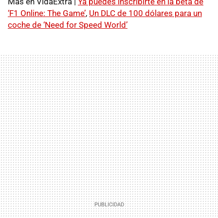
Más en VidaExtra |
Ya puedes inscribirte en la beta de
‘F1 Online: The Game’
,
Un
DLC
de 100 dólares para un
coche de ‘Need for Speed World’