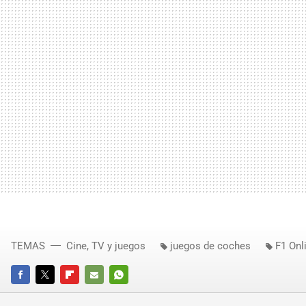
TEMAS
Cine, TV y juegos
juegos de coches
F1 Onl
FACEBOOK
TWITTER
FLIPBOARD
E-
WHATSAPP