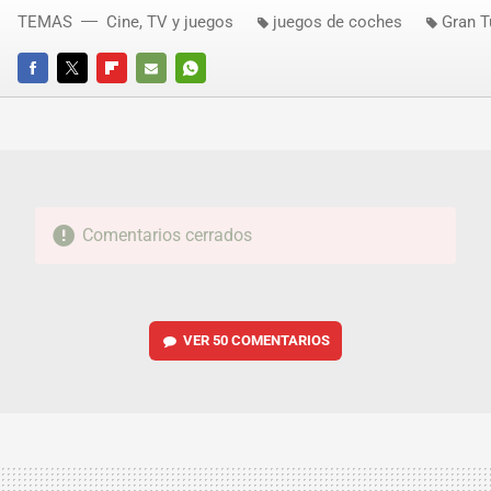
TEMAS
Cine, TV y juegos
juegos de coches
Gran T
FACEBOOK
TWITTER
FLIPBOARD
E-
WHATSAPP
MAIL
Comentarios cerrados
VER
50 COMENTARIOS