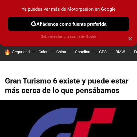
Ya puedes ver más de Motorpasion en Google
PRUEBAS
COCHES ELÉCTRICOS
OBSERVATORIO
F1
Añádenos como fuente preferida
Solo necesitas una cuenta de Google
×
HOY SE HABLA DE
Seguridad
Calor
China
Gasolina
GPS
BMW
F
Gran Turismo 6 existe y puede estar
más cerca de lo que pensábamos