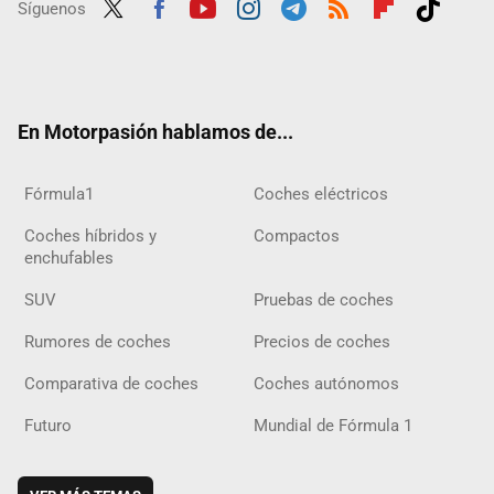
Síguenos
Twit
Fac
Yout
Inst
Tele
RSS
Flip
Tikt
ter
ebo
ube
agra
gra
boar
ok
ok
m
m
d
En Motorpasión hablamos de...
Fórmula1
Coches eléctricos
Coches híbridos y
Compactos
enchufables
SUV
Pruebas de coches
Rumores de coches
Precios de coches
Comparativa de coches
Coches autónomos
Futuro
Mundial de Fórmula 1