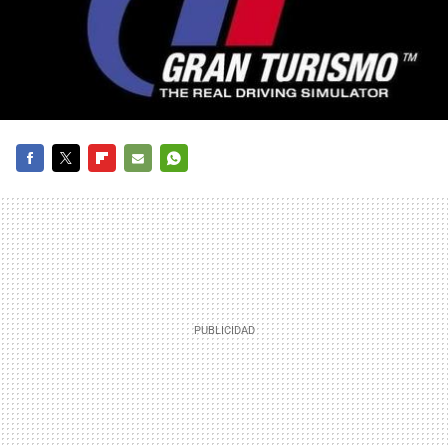
FACEBOOK
TWITTER
FLIPBOARD
E-
WHATSAPP
MAIL