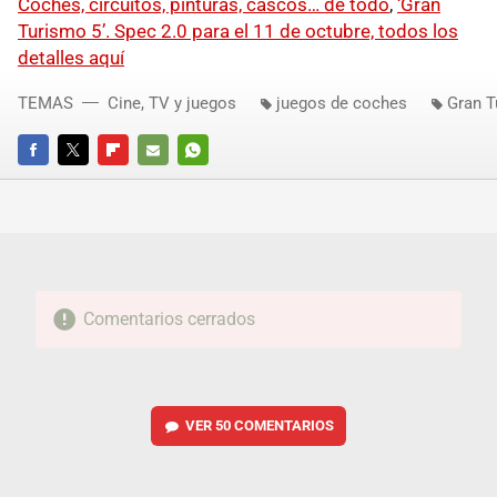
Coches, circuitos, pinturas, cascos… de todo
,
‘Gran
Turismo 5’. Spec 2.0 para el 11 de octubre, todos los
detalles aquí
TEMAS
Cine, TV y juegos
juegos de coches
Gran T
FACEBOOK
TWITTER
FLIPBOARD
E-
WHATSAPP
MAIL
Comentarios cerrados
VER
50 COMENTARIOS