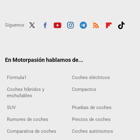
Síguenos
Twit
Fac
Yout
Inst
Tele
RSS
Flip
Tikt
ter
ebo
ube
agra
gra
boar
ok
ok
m
m
d
En Motorpasión hablamos de...
Fórmula1
Coches eléctricos
Coches híbridos y
Compactos
enchufables
SUV
Pruebas de coches
Rumores de coches
Precios de coches
Comparativa de coches
Coches autónomos