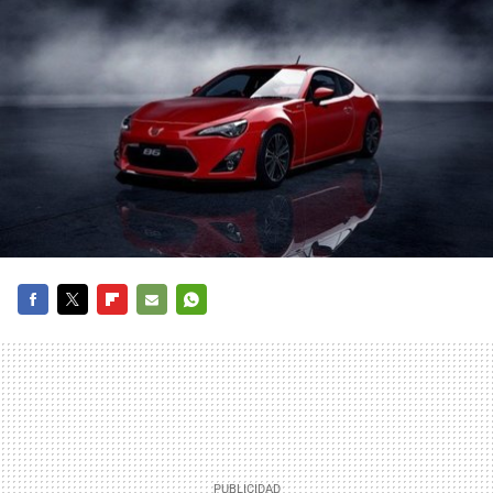
FACEBOOK
TWITTER
FLIPBOARD
E-
WHATSAPP
MAIL