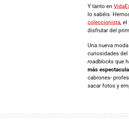
Y tanto en
VidaE
lo sabéis. Hemo
coleccionista
, el
disfrutar del pri
Una nueva moda e
curiosidades del
roadblocks
que ha
más espectacular
cabrones- profes
sacar fotos y emp