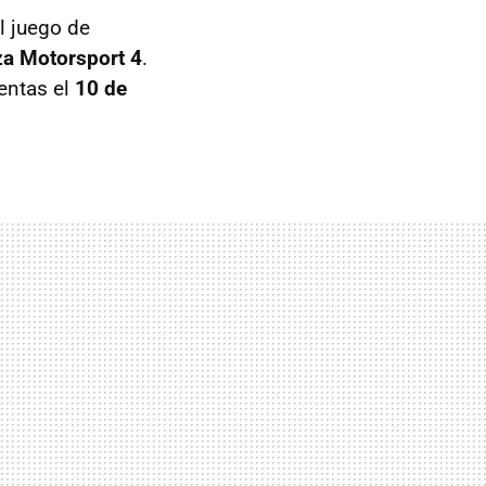
al juego de
za Motorsport 4
.
ventas el
10 de