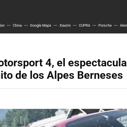
lor
China
Google Maps
Xiaomi
CUPRA
Porsche
Ale
torsport 4, el espectacula
uito de los Alpes Berneses