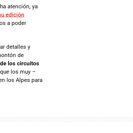
a atención, ya
su edición
os a poder
r detalles y
 montón de
de los circuitos
é que los muy –
en los Alpes para