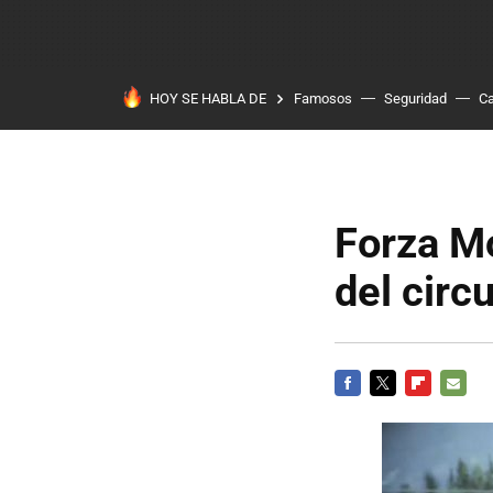
HOY SE HABLA DE
Famosos
Seguridad
Ca
Forza Mo
del circ
FACEBOOK
TWITTER
FLIPBOARD
E-
MAIL