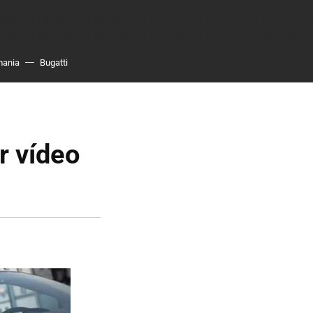
mania
Bugatti
r vídeo