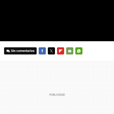
Sin comentarios
FACEBOOK
TWITTER
FLIPBOARD
E-
WHATSAPP
MAIL