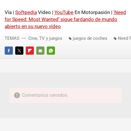
Vía |
Softpedia
Vídeo |
YouTube
En Motorpasión |
'Need
for Speed: Most Wanted' sigue fardando de mundo
abierto en su nuevo vídeo
TEMAS
Cine, TV y juegos
juegos de coches
Need f
FACEBOOK
TWITTER
FLIPBOARD
E-
WHATSAPP
MAIL
Comentarios cerrados