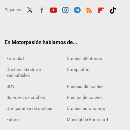
Síguenos
Twit
Fac
Yout
Inst
Tele
RSS
Flip
Tikt
ter
ebo
ube
agra
gra
boar
ok
ok
m
m
d
En Motorpasión hablamos de...
Fórmula1
Coches eléctricos
Coches híbridos y
Compactos
enchufables
SUV
Pruebas de coches
Rumores de coches
Precios de coches
Comparativa de coches
Coches autónomos
Futuro
Mundial de Fórmula 1