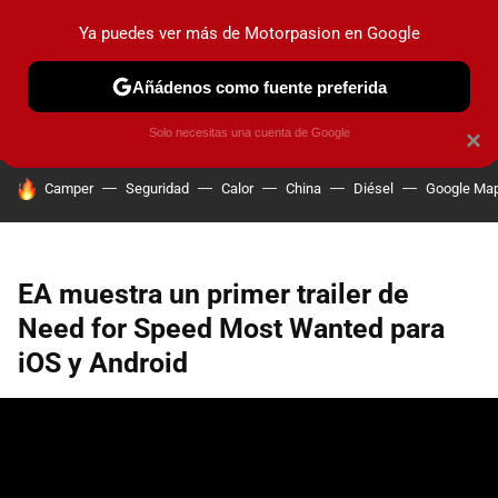
Ya puedes ver más de Motorpasion en Google
PRUEBAS
COCHES ELÉCTRICOS
OBSERVATORIO
F1
Añádenos como fuente preferida
Solo necesitas una cuenta de Google
×
HOY SE HABLA DE
Camper
Seguridad
Calor
China
Diésel
Google Ma
EA muestra un primer trailer de
Need for Speed Most Wanted para
iOS y Android