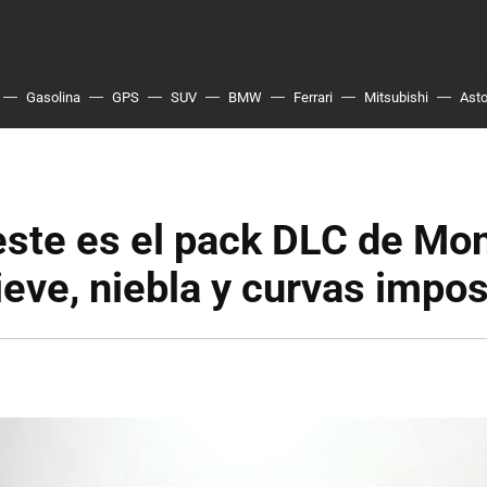
Gasolina
GPS
SUV
BMW
Ferrari
Mitsubishi
Asto
este es el pack DLC de Mo
ieve, niebla y curvas impos