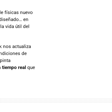
de físicas nuevo
ediseñado… en
a vida útil del
k nos actualiza
ondiciones de
 pinta
n tiempo real
que