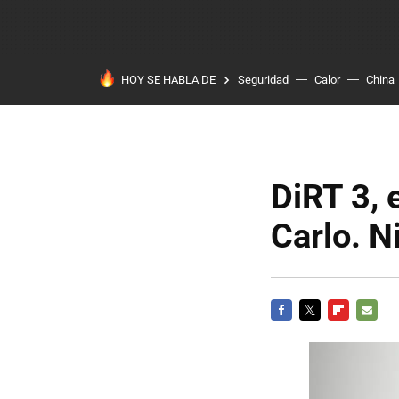
HOY SE HABLA DE
Seguridad
Calor
China
DiRT 3, 
Carlo. N
FACEBOOK
TWITTER
FLIPBOARD
E-
MAIL