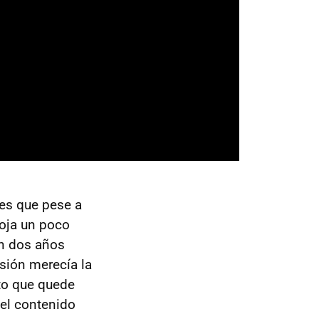
 es que pese a
toja un poco
on dos años
sión merecía la
to que quede
el contenido