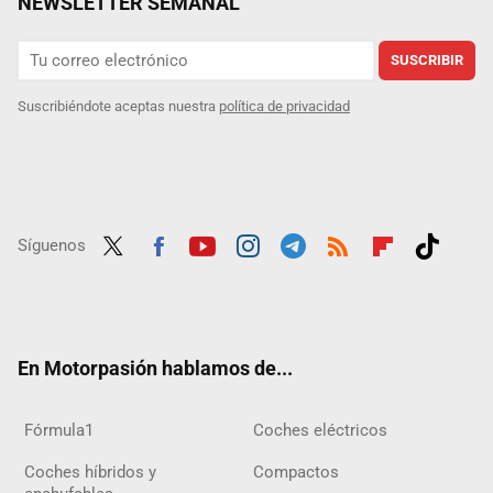
NEWSLETTER SEMANAL
SUSCRIBIR
Suscribiéndote aceptas nuestra
política de privacidad
Síguenos
Twit
Fac
Yout
Inst
Tele
RSS
Flip
Tikt
ter
ebo
ube
agra
gra
boar
ok
ok
m
m
d
En Motorpasión hablamos de...
Fórmula1
Coches eléctricos
Coches híbridos y
Compactos