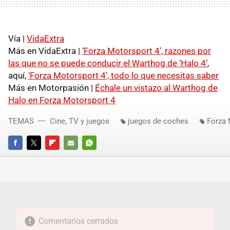
Vía |
VidaExtra
Más en VidaExtra |
‘Forza Motorsport 4’, razones por
las que no se puede conducir el Warthog de ‘Halo 4’
,
aquí,
‘Forza Motorsport 4’, todo lo que necesitas saber
Más en Motorpasión |
Échale un vistazo al Warthog de
Halo en Forza Motorsport 4
TEMAS
Cine, TV y juegos
juegos de coches
Forza 
FACEBOOK
TWITTER
FLIPBOARD
E-
WHATSAPP
MAIL
Comentarios cerrados