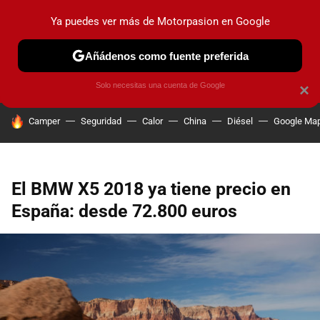
Ya puedes ver más de Motorpasion en Google
PRUEBAS
COCHES ELÉCTRICOS
OBSERVATORIO
F1
Añádenos como fuente preferida
Solo necesitas una cuenta de Google
×
HOY SE HABLA DE
Camper
Seguridad
Calor
China
Diésel
Google Ma
El BMW X5 2018 ya tiene precio en
España: desde 72.800 euros