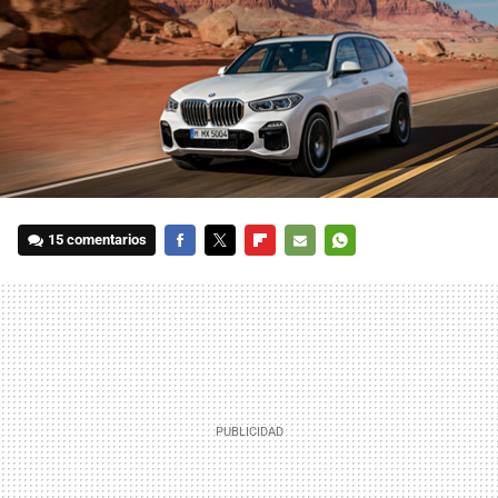
15 comentarios
FACEBOOK
TWITTER
FLIPBOARD
E-
WHATSAPP
MAIL