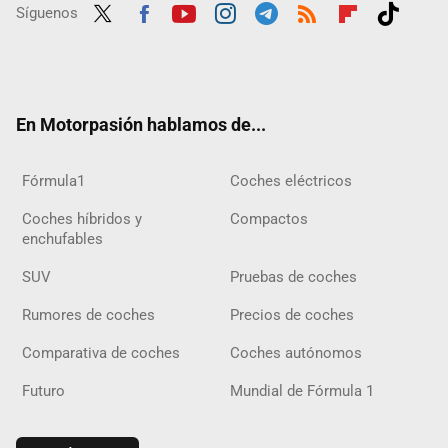
Síguenos
Twit
Fac
Yout
Inst
Tele
RSS
Flip
Tikt
ter
ebo
ube
agra
gra
boar
ok
ok
m
m
d
En Motorpasión hablamos de...
Fórmula1
Coches eléctricos
Coches híbridos y
Compactos
enchufables
SUV
Pruebas de coches
Rumores de coches
Precios de coches
Comparativa de coches
Coches autónomos
Futuro
Mundial de Fórmula 1