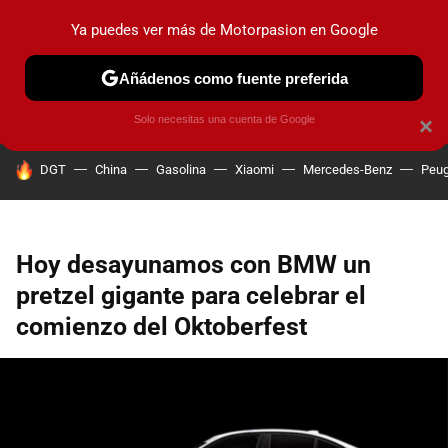
Ya puedes ver más de Motorpasion en Google
PRUEBAS
COCHES ELÉCTRICOS
OBSERVATORIO
F1
Añádenos como fuente preferida
Solo necesitas una cuenta de Google
×
HOY SE HABLA DE
DGT
China
Gasolina
Xiaomi
Mercedes-Benz
Peug
Hoy desayunamos con BMW un
pretzel gigante para celebrar el
comienzo del Oktoberfest