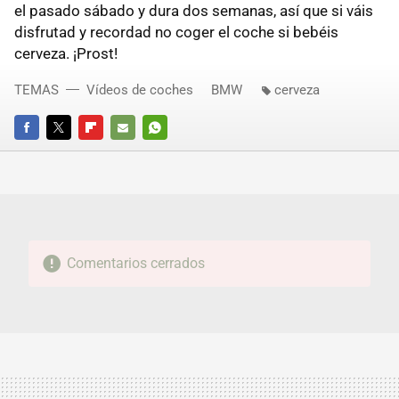
el pasado sábado y dura dos semanas, así que si váis
disfrutad y recordad no coger el coche si bebéis
cerveza. ¡Prost!
TEMAS
Vídeos de coches
BMW
cerveza
FACEBOOK
TWITTER
FLIPBOARD
E-
WHATSAPP
MAIL
Comentarios cerrados