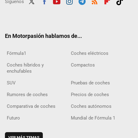
Síguenos
Twit
Fac
Yout
Inst
Tele
RSS
Flip
Tikt
ter
ebo
ube
agra
gra
boar
ok
ok
m
m
d
En Motorpasión hablamos de...
Fórmula1
Coches eléctricos
Coches híbridos y
Compactos
enchufables
SUV
Pruebas de coches
Rumores de coches
Precios de coches
Comparativa de coches
Coches autónomos
Futuro
Mundial de Fórmula 1
VER MÁS TEMAS