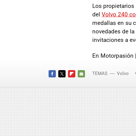
Los propietarios
del
Volvo 240 co
medallas en su co
novedades de la 
invitaciones a e
En Motorpasión 
TEMAS
Volvo
FACEBOOK
TWITTER
FLIPBOARD
E-
MAIL