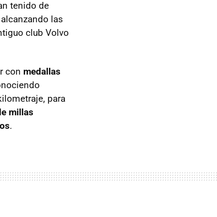
an tenido de
 alcanzando las
tiguo club Volvo
er con
medallas
conociendo
ilometraje, para
e millas
ños
.