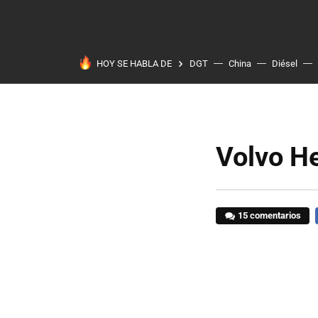
HOY SE HABLA DE
DGT
China
Diésel
Volvo He
15 comentarios