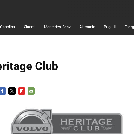
Gasolina
Xiaomi
Mercedes-Benz
Alemania
Bugatti
Energ
ritage Club
FACEBOOK
TWITTER
FLIPBOARD
E-
MAIL