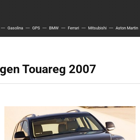
Gasolina
GPS
BMW
Ferrari
Mitsubishi
Aston Martin
gen Touareg 2007