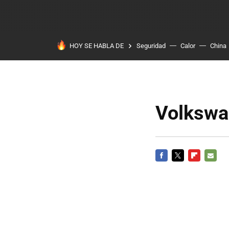
HOY SE HABLA DE
Seguridad
Calor
China
Volkswa
FACEBOOK
TWITTER
FLIPBOARD
E-
MAIL