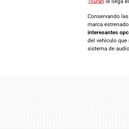
Touran
le llega e
Conservando las 
marca estrenados
interesantes op
del vehículo que
sistema de audi