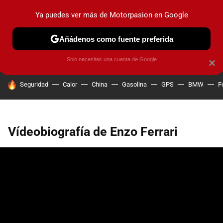
Ya puedes ver más de Motorpasion en Google
PRUEBAS
COCHES ELÉCTRICOS
OBSERVATORIO
F1
Añádenos como fuente preferida
Solo necesitas una cuenta de Google
×
HOY SE HABLA DE
Seguridad
Calor
China
Gasolina
GPS
BMW
F
Vídeobiografía de Enzo Ferrari