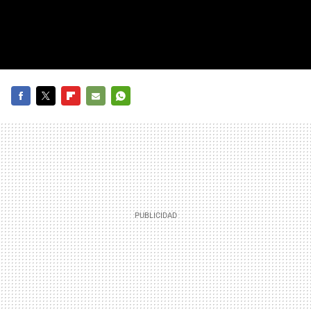
FACEBOOK
TWITTER
FLIPBOARD
E-
WHATSAPP
MAIL