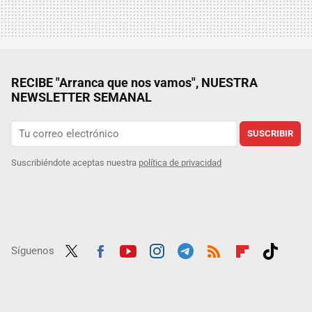
RECIBE "Arranca que nos vamos", NUESTRA
NEWSLETTER SEMANAL
SUSCRIBIR
Suscribiéndote aceptas nuestra
política de privacidad
Síguenos
Twit
Fac
Yout
Inst
Tele
RSS
Flip
Tikt
ter
ebo
ube
agra
gra
boar
ok