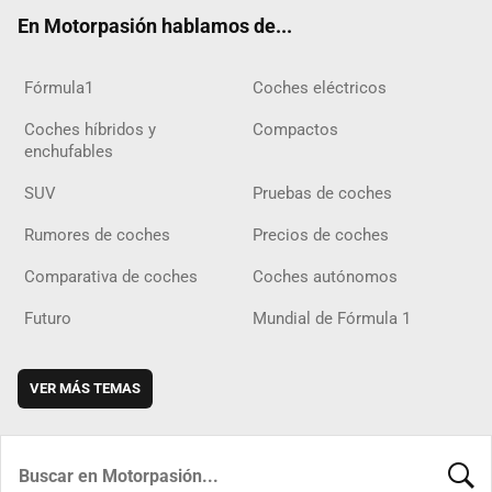
ok
m
m
d
En Motorpasión hablamos de...
Fórmula1
Coches eléctricos
Coches híbridos y
Compactos
enchufables
SUV
Pruebas de coches
Rumores de coches
Precios de coches
Comparativa de coches
Coches autónomos
Futuro
Mundial de Fórmula 1
VER MÁS TEMAS