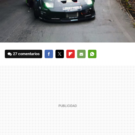
27 comentarios
FACEBOOK
TWITTER
FLIPBOARD
E-
WHATSAPP
MAIL