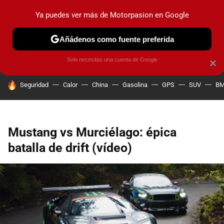
Ya puedes ver más de Motorpasion en Google
PRUEBAS
COCHES ELÉCTRICOS
OBSERVATORIO
F1
Añádenos como fuente preferida
Solo necesitas una cuenta de Google
×
HOY SE HABLA DE
Seguridad
Calor
China
Gasolina
GPS
SUV
B
Mustang vs Murciélago: épica
batalla de drift (vídeo)