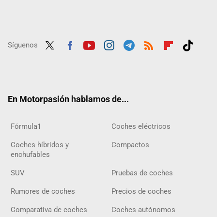
Síguenos
Twit
Fac
Yout
Inst
Tele
RSS
Flip
Tikt
ter
ebo
ube
agra
gra
boar
ok
ok
m
m
d
En Motorpasión hablamos de...
Fórmula1
Coches eléctricos
Coches híbridos y
Compactos
enchufables
SUV
Pruebas de coches
Rumores de coches
Precios de coches
Comparativa de coches
Coches autónomos