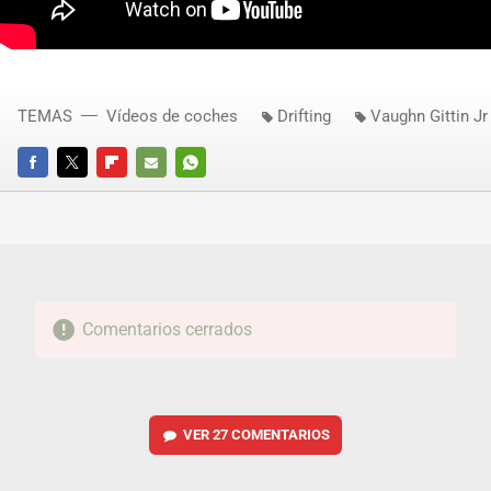
TEMAS
Vídeos de coches
Drifting
Vaughn Gittin Jr
FACEBOOK
TWITTER
FLIPBOARD
E-
WHATSAPP
MAIL
Comentarios cerrados
VER
27 COMENTARIOS