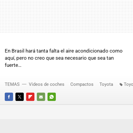
En Brasil hará tanta falta el aire acondicionado como
aquí, pero no creo que sea necesario que sea tan
fuerte…
TEMAS
Vídeos de coches
Compactos
Toyota
Toyo
FACEBOOK
TWITTER
FLIPBOARD
E-
WHATSAPP
MAIL