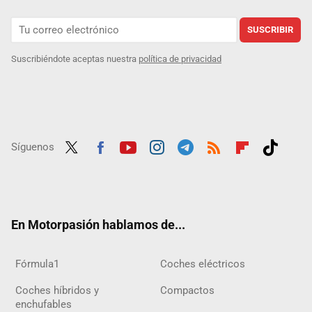
SUSCRIBIR
Suscribiéndote aceptas nuestra
política de privacidad
Síguenos
Twit
Fac
Yout
Inst
Tele
RSS
Flip
Tikt
ter
ebo
ube
agra
gra
boar
ok
ok
m
m
d
En Motorpasión hablamos de...
Fórmula1
Coches eléctricos
Coches híbridos y
Compactos
enchufables