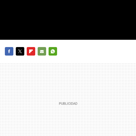
FACEBOOK
TWITTER
FLIPBOARD
E-
WHATSAPP
MAIL