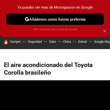
Ya puedes ver más de Motorpasion en Google
PRUEBAS
COCHES ELÉCTRICOS
OBSERVATORIO
F1
Añádenos como fuente preferida
Solo necesitas una cuenta de Google
×
HOY SE HABLA DE
Camper
Seguridad
Calor
China
Diésel
Google Ma
El aire acondicionado del Toyota
Corolla brasileño