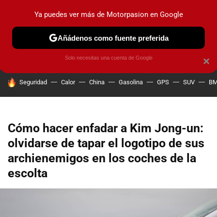
Ya puedes ver más de Motorpasion en Google
PRUEBAS
COCHES ELÉCTRICOS
OBSERVATORIO
F1
Añádenos como fuente preferida
Solo necesitas una cuenta de Google
×
HOY SE HABLA DE
Seguridad
Calor
China
Gasolina
GPS
SUV
B
Cómo hacer enfadar a Kim Jong-un:
olvidarse de tapar el logotipo de sus
archienemigos en los coches de la
escolta