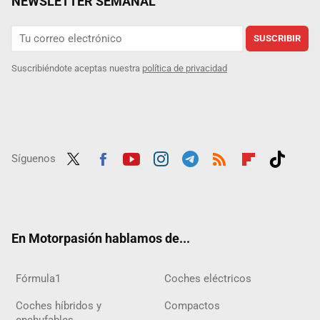
NEWSLETTER SEMANAL
SUSCRIBIR
Suscribiéndote aceptas nuestra
política de privacidad
Síguenos
Twit
Fac
Yout
Inst
Tele
RSS
Flip
Tikt
ter
ebo
ube
agra
gra
boar
ok
ok
m
m
d
En Motorpasión hablamos de...
Fórmula1
Coches eléctricos
Coches híbridos y
Compactos