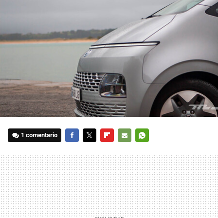
1 comentario
FACEBOOK
TWITTER
FLIPBOARD
E-
WHATSAPP
MAIL