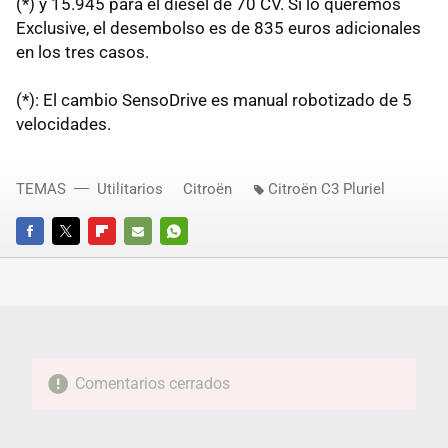
(*) y 15.945 para el diesel de 70 CV. Si lo queremos
Exclusive, el desembolso es de 835 euros adicionales
en los tres casos.
(*): El cambio SensoDrive es manual robotizado de 5
velocidades.
TEMAS
Utilitarios
Citroën
Citroën C3 Pluriel
FACEBOOK
TWITTER
FLIPBOARD
E-
WHATSAPP
MAIL
Comentarios cerrados