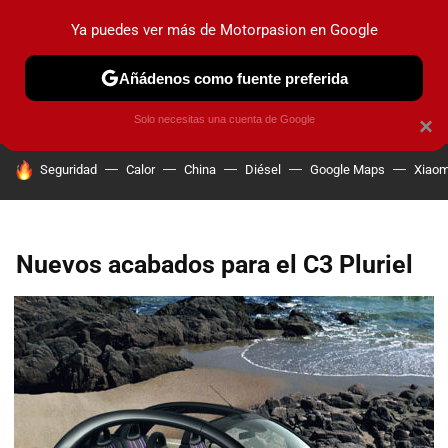
Ya puedes ver más de Motorpasion en Google
PRUEBAS
COCHES ELÉCTRICOS
OBSERVATORIO
F1
Añádenos como fuente preferida
Solo necesitas una cuenta de Google
×
HOY SE HABLA DE
Seguridad
Calor
China
Diésel
Google Maps
Xiaom
Nuevos acabados para el C3 Pluriel