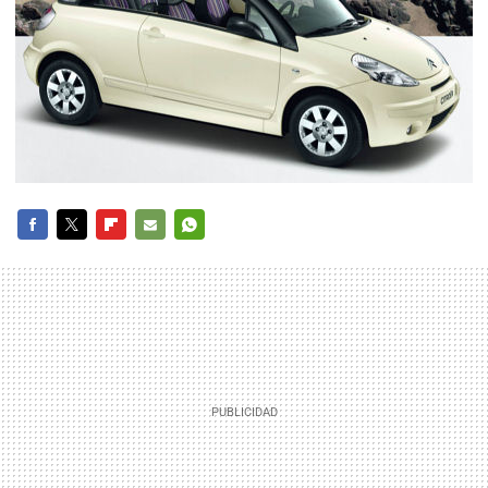
FACEBOOK
TWITTER
FLIPBOARD
E-
WHATSAPP
MAIL