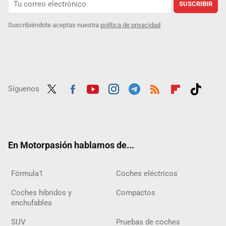
SUSCRIBIR
Suscribiéndote aceptas nuestra
política de privacidad
Síguenos
Twit
Fac
Yout
Inst
Tele
RSS
Flip
Tikt
ter
ebo
ube
agra
gra
boar
ok
ok
m
m
d
En Motorpasión hablamos de...
Fórmula1
Coches eléctricos
Coches híbridos y
Compactos
enchufables
SUV
Pruebas de coches