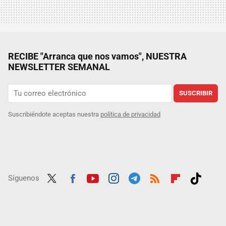
RECIBE "Arranca que nos vamos", NUESTRA
NEWSLETTER SEMANAL
SUSCRIBIR
Suscribiéndote aceptas nuestra
política de privacidad
Síguenos
Twit
Fac
Yout
Inst
Tele
RSS
Flip
Tikt
ter
ebo
ube
agra
gra
boar
ok
ok
m
m
d