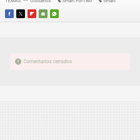
TEMAS
Utilitarios
Smart ForTwo
Smart
FACEBOOK
TWITTER
FLIPBOARD
E-
WHATSAPP
MAIL
Comentarios cerrados