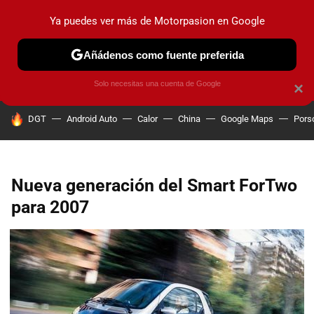
Ya puedes ver más de Motorpasion en Google
PRUEBAS
COCHES ELÉCTRICOS
OBSERVATORIO
F1
Añádenos como fuente preferida
Solo necesitas una cuenta de Google
×
HOY SE HABLA DE
DGT
Android Auto
Calor
China
Google Maps
Pors
Nueva generación del Smart ForTwo
para 2007