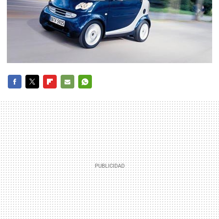
FACEBOOK
TWITTER
FLIPBOARD
E-
WHATSAPP
MAIL