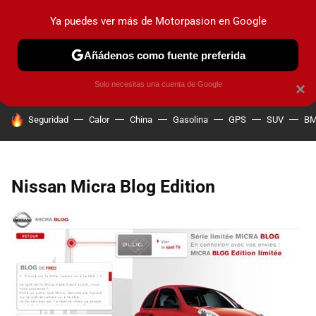
Ya puedes ver más de Motorpasion en Google
PRUEBAS
COCHES ELÉCTRICOS
OBSERVATORIO
F1
Añádenos como fuente preferida
Solo necesitas una cuenta de Google
×
HOY SE HABLA DE
Seguridad
Calor
China
Gasolina
GPS
SUV
B
Nissan Micra Blog Edition