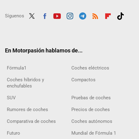
Síguenos
Twit
Fac
Yout
Inst
Tele
RSS
Flip
Tikt
ter
ebo
ube
agra
gra
boar
ok
ok
m
m
d
En Motorpasión hablamos de...
Fórmula1
Coches eléctricos
Coches híbridos y
Compactos
enchufables
SUV
Pruebas de coches
Rumores de coches
Precios de coches
Comparativa de coches
Coches autónomos
Futuro
Mundial de Fórmula 1