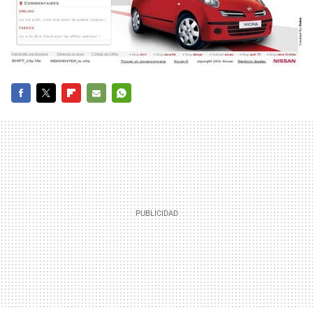
FACEBOOK
TWITTER
FLIPBOARD
E-
WHATSAPP
MAIL