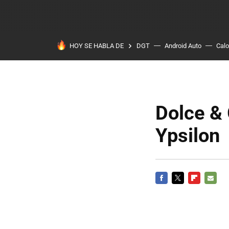
HOY SE HABLA DE
DGT
Android Auto
Calo
Dolce & 
Ypsilon
FACEBOOK
TWITTER
FLIPBOARD
E-
MAIL