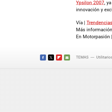
Ypsilon 2007
, y
innovación y exc
Vía |
Trendencia
Más información
En Motorpasión 
TEMAS
Utilitario
FACEBOOK
TWITTER
FLIPBOARD
E-
MAIL