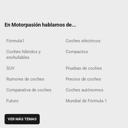
Twit
Fac
Yout
Inst
Tele
RSS
Flip
Tikt
ter
ebo
ube
agra
gra
boar
ok
ok
m
m
d
En Motorpasión hablamos de...
Fórmula1
Coches eléctricos
Coches híbridos y
Compactos
enchufables
SUV
Pruebas de coches
Rumores de coches
Precios de coches
Comparativa de coches
Coches autónomos
Futuro
Mundial de Fórmula 1
VER MÁS TEMAS