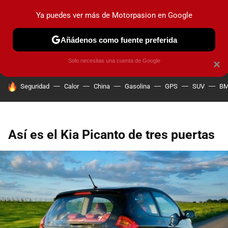
Ya puedes ver más de Motorpasion en Google
PRUEBAS
COCHES ELÉCTRICOS
OBSERVATORIO
F1
Añádenos como fuente preferida
Solo necesitas una cuenta de Google
×
HOY SE HABLA DE
Seguridad
Calor
China
Gasolina
GPS
SUV
B
Así es el Kia Picanto de tres puertas