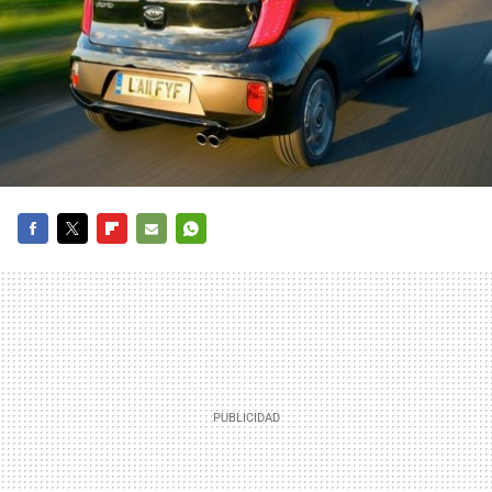
FACEBOOK
TWITTER
FLIPBOARD
E-
WHATSAPP
MAIL