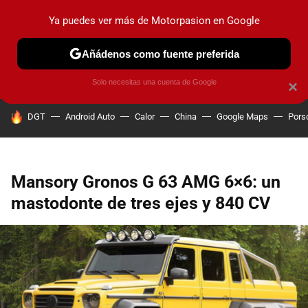
Ya puedes ver más de Motorpasion en Google
PRUEBAS
COCHES ELÉCTRICOS
OBSERVATORIO
F1
Añádenos como fuente preferida
Solo necesitas una cuenta de Google
×
HOY SE HABLA DE
DGT
Android Auto
Calor
China
Google Maps
Pors
Mansory Gronos G 63 AMG 6×6: un
mastodonte de tres ejes y 840 CV