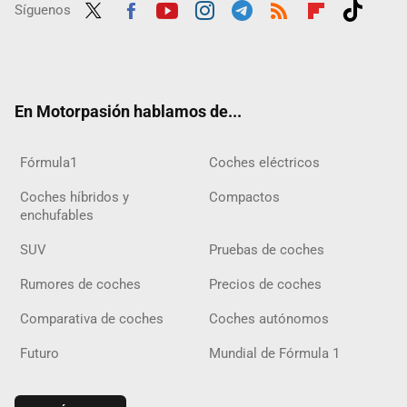
Síguenos
Twit
Fac
Yout
Inst
Tele
RSS
Flip
Tikt
ter
ebo
ube
agra
gra
boar
ok
ok
m
m
d
En Motorpasión hablamos de...
Fórmula1
Coches eléctricos
Coches híbridos y
Compactos
enchufables
SUV
Pruebas de coches
Rumores de coches
Precios de coches
Comparativa de coches
Coches autónomos
Futuro
Mundial de Fórmula 1