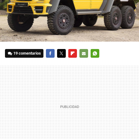
19 comentarios
FACEBOOK
TWITTER
FLIPBOARD
E-
WHATSAPP
MAIL