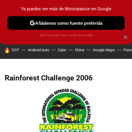
Ya puedes ver más de Motorpasion en Google
PRUEBAS
COCHES ELÉCTRICOS
OBSERVATORIO
F1
Añádenos como fuente preferida
Solo necesitas una cuenta de Google
×
HOY SE HABLA DE
DGT
Android Auto
Calor
China
Google Maps
Pors
Rainforest Challenge 2006