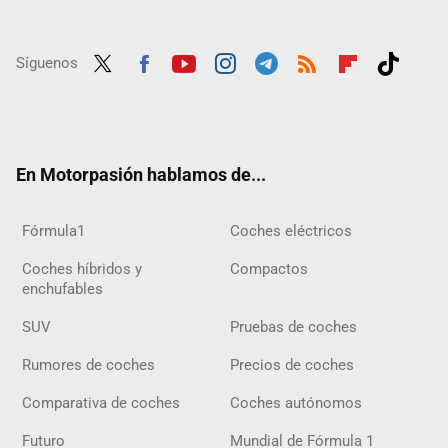
Síguenos
Twit
Fac
Yout
Inst
Tele
RSS
Flip
Tikt
ter
ebo
ube
agra
gra
boar
ok
ok
m
m
d
En Motorpasión hablamos de...
Fórmula1
Coches eléctricos
Coches híbridos y
Compactos
enchufables
SUV
Pruebas de coches
Rumores de coches
Precios de coches
Comparativa de coches
Coches autónomos
Futuro
Mundial de Fórmula 1