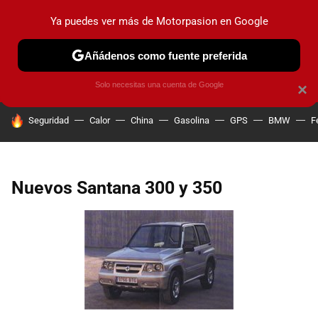
Ya puedes ver más de Motorpasion en Google
PRUEBAS
COCHES ELÉCTRICOS
OBSERVATORIO
F1
Añádenos como fuente preferida
Solo necesitas una cuenta de Google
×
HOY SE HABLA DE
Seguridad
Calor
China
Gasolina
GPS
BMW
F
Nuevos Santana 300 y 350