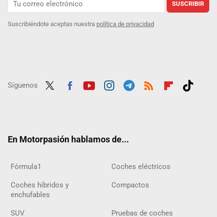
SUSCRIBIR
Suscribiéndote aceptas nuestra
política de privacidad
Síguenos
Twit
Fac
Yout
Inst
Tele
RSS
Flip
Tikt
ter
ebo
ube
agra
gra
boar
ok
ok
m
m
d
En Motorpasión hablamos de...
Fórmula1
Coches eléctricos
Coches híbridos y
Compactos
enchufables
SUV
Pruebas de coches