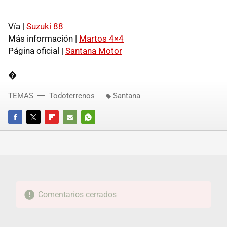
Vía |
Suzuki 88
Más información |
Martos 4×4
Página oficial |
Santana Motor
�
TEMAS
Todoterrenos
Santana
FACEBOOK
TWITTER
FLIPBOARD
E-
WHATSAPP
MAIL
Comentarios cerrados