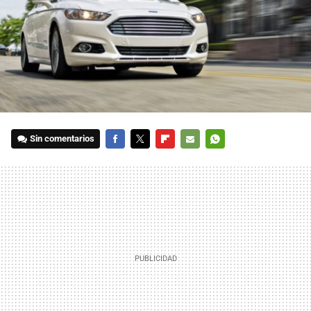
Sin comentarios
FACEBOOK
TWITTER
FLIPBOARD
E-
WHATSAPP
MAIL