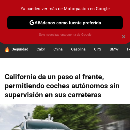
Ya puedes ver más de Motorpasion en Google
PRUEBAS
COCHES ELÉCTRICOS
OBSERVATORIO
F1
Añádenos como fuente preferida
Solo necesitas una cuenta de Google
×
HOY SE HABLA DE
Seguridad
Calor
China
Gasolina
GPS
BMW
F
California da un paso al frente,
permitiendo coches autónomos sin
supervisión en sus carreteras