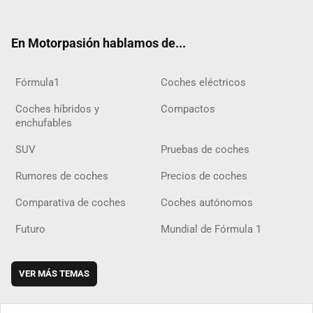
ter
ebo
ube
agra
gra
boar
ok
ok
m
m
d
En Motorpasión hablamos de...
Fórmula1
Coches eléctricos
Coches híbridos y
Compactos
enchufables
SUV
Pruebas de coches
Rumores de coches
Precios de coches
Comparativa de coches
Coches autónomos
Futuro
Mundial de Fórmula 1
VER MÁS TEMAS