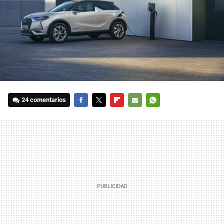
24 comentarios
FACEBOOK
TWITTER
FLIPBOARD
E-
WHATSAPP
MAIL