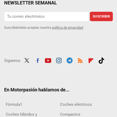
NEWSLETTER SEMANAL
SUSCRIBIR
Suscribiéndote aceptas nuestra
política de privacidad
Síguenos
Twit
Fac
Yout
Inst
Tele
RSS
Flip
Tikt
ter
ebo
ube
agra
gra
boar
ok
ok
m
m
d
En Motorpasión hablamos de...
Fórmula1
Coches eléctricos
Coches híbridos y
Compactos