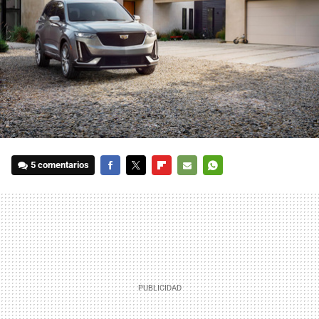
5 comentarios
FACEBOOK
TWITTER
FLIPBOARD
E-
WHATSAPP
MAIL