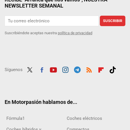
NEWSLETTER SEMANAL
SUSCRIBIR
Suscribiéndote aceptas nuestra
política de privacidad
Síguenos
Twit
Fac
Yout
Inst
Tele
RSS
Flip
Tikt
ter
ebo
ube
agra
gra
boar
ok
ok
m
m
d
En Motorpasión hablamos de...
Fórmula1
Coches eléctricos
Coches híbridos y
Compactos