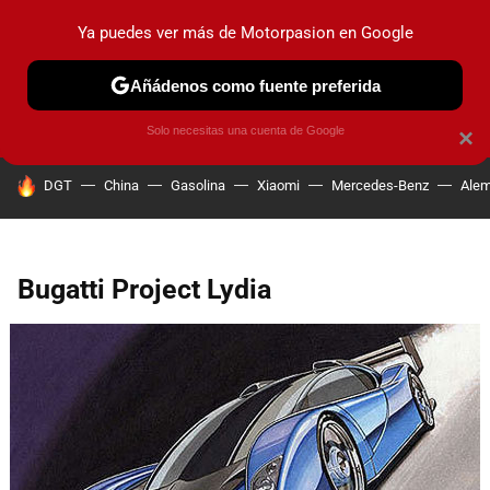
Ya puedes ver más de Motorpasion en Google
PRUEBAS
COCHES ELÉCTRICOS
OBSERVATORIO
F1
Añádenos como fuente preferida
Solo necesitas una cuenta de Google
×
HOY SE HABLA DE
DGT
China
Gasolina
Xiaomi
Mercedes-Benz
Alem
Bugatti Project Lydia