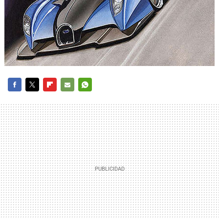
FACEBOOK
TWITTER
FLIPBOARD
E-
WHATSAPP
MAIL