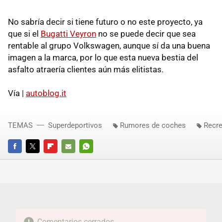
No sabría decir si tiene futuro o no este proyecto, ya
que si el
Bugatti Veyron
no se puede decir que sea
rentable al grupo Volkswagen, aunque sí da una buena
imagen a la marca, por lo que esta nueva bestia del
asfalto atraería clientes aún más elitistas.
Vía |
autoblog.it
TEMAS
Superdeportivos
Rumores de coches
Recr
FACEBOOK
TWITTER
FLIPBOARD
E-
WHATSAPP
MAIL
Comentarios cerrados