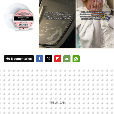
8 comentarios
FACEBOOK
TWITTER
FLIPBOARD
E-
WHATSAPP
MAIL