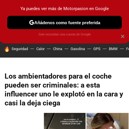
Ya puedes ver más de Motorpasion en Google
PRUEBAS
COCHES ELÉCTRICOS
OBSERVATORIO
F1
Añádenos como fuente preferida
Solo necesitas una cuenta de Google
×
HOY SE HABLA DE
Seguridad
Calor
China
Gasolina
GPS
BMW
F
Los ambientadores para el coche
pueden ser criminales: a esta
influencer uno le explotó en la cara y
casi la deja ciega