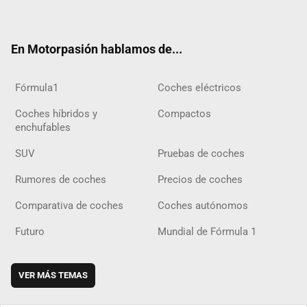
ter
ebo
ube
agra
gra
boar
ok
ok
m
m
d
En Motorpasión hablamos de...
Fórmula1
Coches eléctricos
Coches híbridos y
Compactos
enchufables
SUV
Pruebas de coches
Rumores de coches
Precios de coches
Comparativa de coches
Coches autónomos
Futuro
Mundial de Fórmula 1
VER MÁS TEMAS