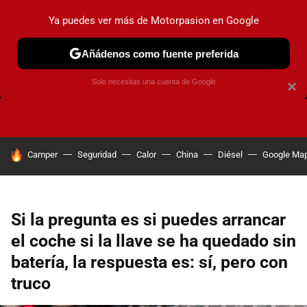
Ya puedes ver más de Motorpasion en Google
Añádenos como fuente preferida
FRENOS
CAMBIO DE ACEITE
AIRE ACONDICIONADO
Solo necesitas una cuenta de Google
×
HOY SE HABLA DE
Camper
Seguridad
Calor
China
Diésel
Google Ma
Si la pregunta es si puedes arrancar
el coche si la llave se ha quedado sin
batería, la respuesta es: sí, pero con
truco