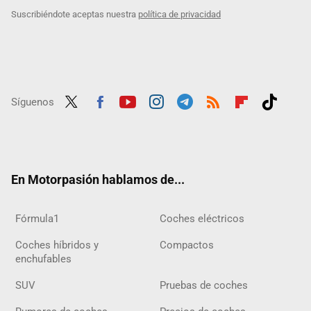
Suscribiéndote aceptas nuestra
política de privacidad
Síguenos
Twit
Fac
Yout
Inst
Tele
RSS
Flip
Tikt
ter
ebo
ube
agra
gra
boar
ok
ok
m
m
d
En Motorpasión hablamos de...
Fórmula1
Coches eléctricos
Coches híbridos y
Compactos
enchufables
SUV
Pruebas de coches