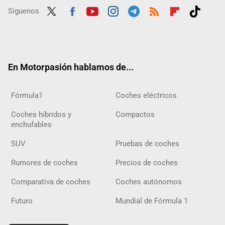
Síguenos
Twit
Fac
Yout
Inst
Tele
RSS
Flip
Tikt
ter
ebo
ube
agra
gra
boar
ok
ok
m
m
d
En Motorpasión hablamos de...
Fórmula1
Coches eléctricos
Coches híbridos y
Compactos
enchufables
SUV
Pruebas de coches
Rumores de coches
Precios de coches
Comparativa de coches
Coches autónomos
Futuro
Mundial de Fórmula 1