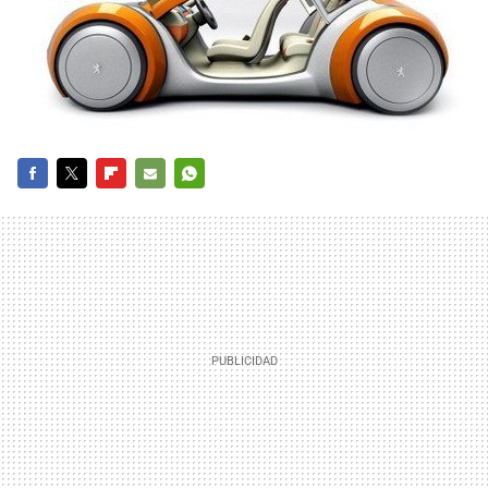
FACEBOOK
TWITTER
FLIPBOARD
E-
WHATSAPP
MAIL