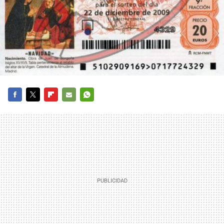
FACEBOOK
TWITTER
FLIPBOARD
E-
WHATSAPP
MAIL