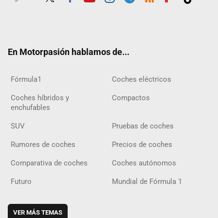
Twit
Fac
Yout
Inst
Tele
RSS
Flip
Tikt
ter
ebo
ube
agra
gra
boar
ok
ok
m
m
d
En Motorpasión hablamos de...
Fórmula1
Coches eléctricos
Coches híbridos y
Compactos
enchufables
SUV
Pruebas de coches
Rumores de coches
Precios de coches
Comparativa de coches
Coches autónomos
Futuro
Mundial de Fórmula 1
VER MÁS TEMAS