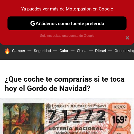
Ya puedes ver más de Motorpasion en Google
PRUEBAS
COCHES ELÉCTRICOS
OBSERVATORIO
F1
Añádenos como fuente preferida
Solo necesitas una cuenta de Google
×
HOY SE HABLA DE
Camper
Seguridad
Calor
China
Diésel
Google Ma
¿Que coche te comprarías si te toca
hoy el Gordo de Navidad?