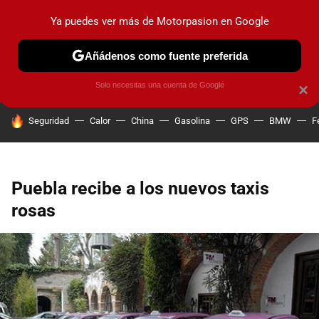
Ya puedes ver más de Motorpasion en Google
PRUEBAS
COCHES ELÉCTRICOS
OBSERVATORIO
F1
Añádenos como fuente preferida
Solo necesitas una cuenta de Google
×
HOY SE HABLA DE
Seguridad
Calor
China
Gasolina
GPS
BMW
F
Puebla recibe a los nuevos taxis
rosas