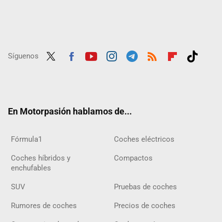
Síguenos
Twit
Fac
Yout
Inst
Tele
RSS
Flip
Tikt
ter
ebo
ube
agra
gra
boar
ok
ok
m
m
d
En Motorpasión hablamos de...
Fórmula1
Coches eléctricos
Coches híbridos y
Compactos
enchufables
SUV
Pruebas de coches
Rumores de coches
Precios de coches