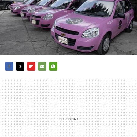
FACEBOOK
TWITTER
FLIPBOARD
E-
WHATSAPP
MAIL