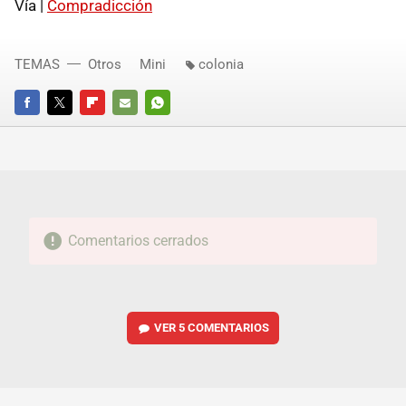
Vía |
Compradicción
TEMAS
Otros
Mini
colonia
FACEBOOK
TWITTER
FLIPBOARD
E-
WHATSAPP
MAIL
Comentarios cerrados
VER
5 COMENTARIOS