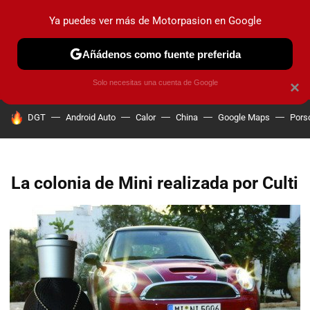
Ya puedes ver más de Motorpasion en Google
PRUEBAS
COCHES ELÉCTRICOS
OBSERVATORIO
F1
Añádenos como fuente preferida
Solo necesitas una cuenta de Google
×
HOY SE HABLA DE
DGT
Android Auto
Calor
China
Google Maps
Pors
La colonia de Mini realizada por Culti