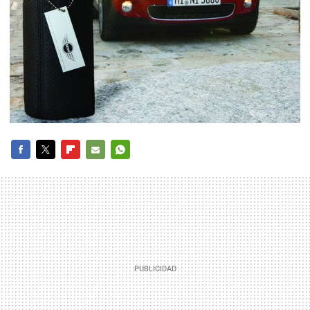
FACEBOOK
TWITTER
FLIPBOARD
E-
WHATSAPP
MAIL