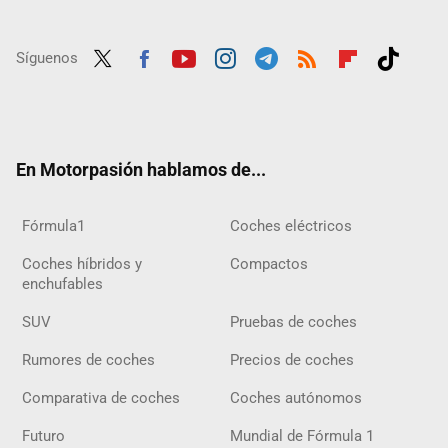
Síguenos
Twit
Fac
Yout
Inst
Tele
RSS
Flip
Tikt
ter
ebo
ube
agra
gra
boar
ok
ok
m
m
d
En Motorpasión hablamos de...
Fórmula1
Coches eléctricos
Coches híbridos y
Compactos
enchufables
SUV
Pruebas de coches
Rumores de coches
Precios de coches
Comparativa de coches
Coches autónomos
Futuro
Mundial de Fórmula 1