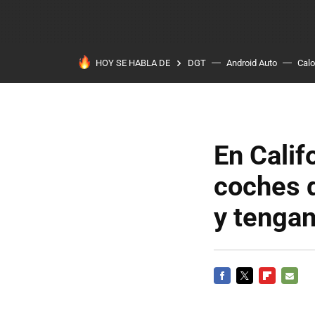
HOY SE HABLA DE
DGT
Android Auto
Calo
En Calif
coches q
y tengan
FACEBOOK
TWITTER
FLIPBOARD
E-
MAIL