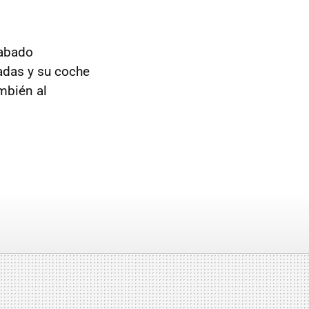
cabado
adas y su coche
ambién al