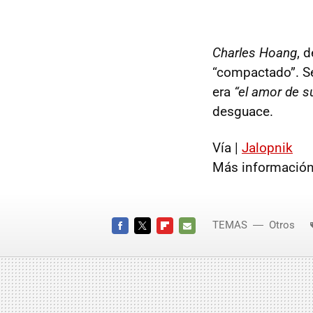
Charles Hoang
, 
“compactado”. Se
era
“el amor de s
desguace.
Vía |
Jalopnik
Más información
TEMAS
Otros
FACEBOOK
TWITTER
FLIPBOARD
E-
MAIL