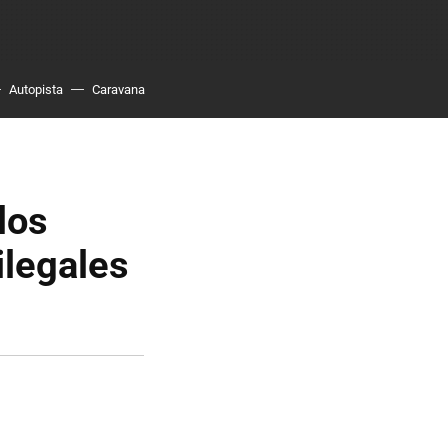
Autopista
Caravana
los
ilegales