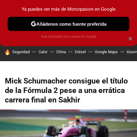
Ya puedes ver más de Motorpasion en Google
PRUEBAS
COCHES ELÉCTRICOS
OBSERVATORIO
F1
Añádenos como fuente preferida
Solo necesitas una cuenta de Google
×
HOY SE HABLA DE
Seguridad
Calor
China
Diésel
Google Maps
Xiaom
Mick Schumacher consigue el título
de la Fórmula 2 pese a una errática
carrera final en Sakhir