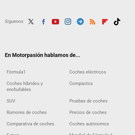
Síguenos
Twit
Fac
Yout
Inst
Tele
RSS
Flip
Tikt
ter
ebo
ube
agra
gra
boar
ok
ok
m
m
d
En Motorpasión hablamos de...
Fórmula1
Coches eléctricos
Coches híbridos y
Compactos
enchufables
SUV
Pruebas de coches
Rumores de coches
Precios de coches
Comparativa de coches
Coches autónomos