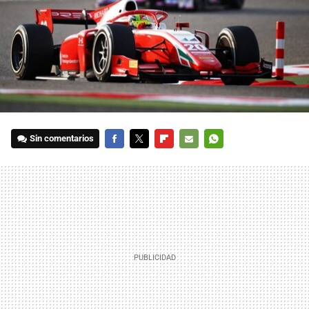
Sin comentarios
FACEBOOK
TWITTER
FLIPBOARD
E-
WHATSAPP
MAIL