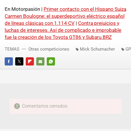
En Motorpasión |
Primer contacto con el Hispano Suiza
Carmen Boulogne: el superdeportivo eléctrico español
de líneas clásicas con 1.114 CV
|
Contra prejuicios y
luchas de intereses. Así de complicado e improbable
fue la creación de los Toyota GT86 y Subaru BRZ
TEMAS
Otras competiciones
Mick Schumacher
GP
FACEBOOK
TWITTER
FLIPBOARD
E-
WHATSAPP
MAIL
Comentarios cerrados